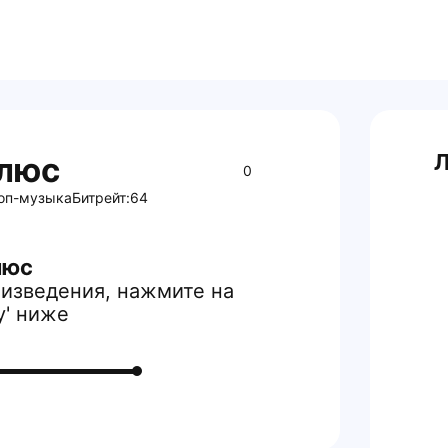
Л
Плюс
0
оп-музыка
Битрейт:
64
люс
изведения, нажмите на
y' ниже