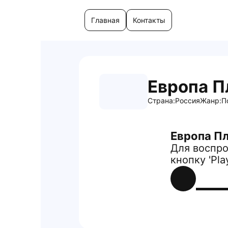
Главная
Контакты
Европа 
Страна:
Россия
Жанр:
П
Европа П
Для воспро
кнопку 'Pla