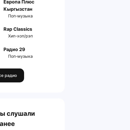
Европа Плюс
Кыргызстан
Поп-музыка
Rap Classics
Хип-хоп/рэп
Радио 29
Поп-музыка
се радио
ы слушали
анее