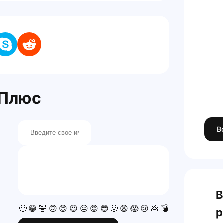
 Плюс
В
В
🙂
😁
🤣
🙃
😊
😍
😐
😡
😎
🙁
😩
😱
😢
💩
💣
💯
👍
👎
р