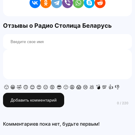
Отзывы о Радио Столица Беларусь
🙂
😁
🤣
🙃
😊
😍
😐
😡
😎
🙁
😩
😱
😢
💩
💣
💯
👍
👎
Добавить комментарий
Комментариев пока нет, будьте первым!