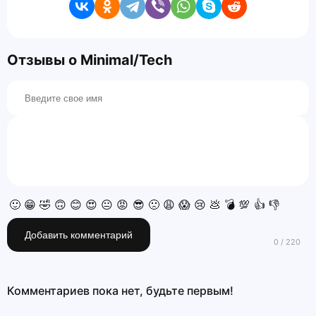
Отзывы о Minimal/Tech
🙂
😁
🤣
🙃
😊
😍
😐
😡
😎
🙁
😩
😱
😢
💩
💣
💯
👍
👎
Добавить комментарий
Комментариев пока нет, будьте первым!