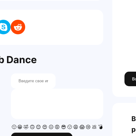
b Dance
В
В
🙂
😁
🤣
🙃
😊
😍
😐
😡
😎
🙁
😩
😱
😢
💩
💣
💯
👍
👎
р