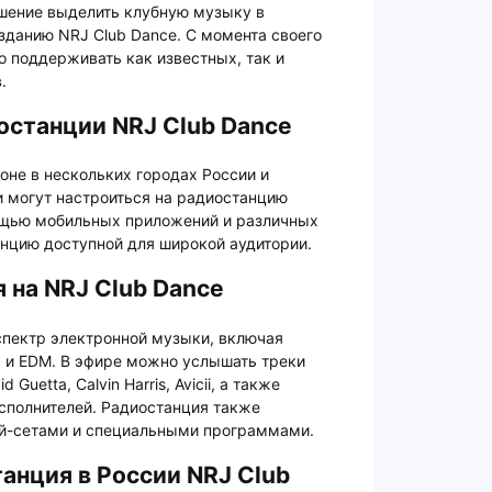
шение выделить клубную музыку в
озданию NRJ Club Dance. С момента своего
о поддерживать как известных, так и
.
останции NRJ Club Dance
оне в нескольких городах России и
и могут настроиться на радиостанцию
мощью мобильных приложений и различных
анцию доступной для широкой аудитории.
 на NRJ Club Dance
спектр электронной музыки, включая
нс и EDM. В эфире можно услышать треки
Guetta, Calvin Harris, Avicii, а также
сполнителей. Радиостанция также
ей-сетами и специальными программами.
анция в России NRJ Club