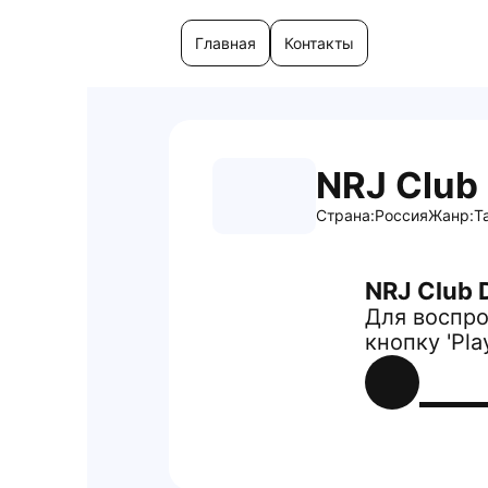
Главная
Контакты
NRJ Club
Страна:
Россия
Жанр:
Т
NRJ Club 
Для воспро
кнопку 'Pla