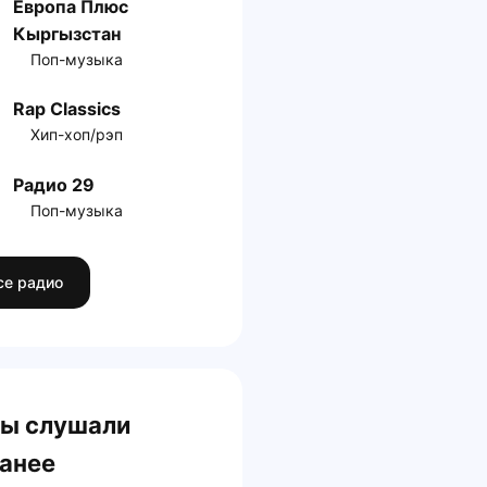
Европа Плюс
Кыргызстан
Поп-музыка
Rap Classics
Хип-хоп/рэп
Радио 29
Поп-музыка
се радио
ы слушали
анее