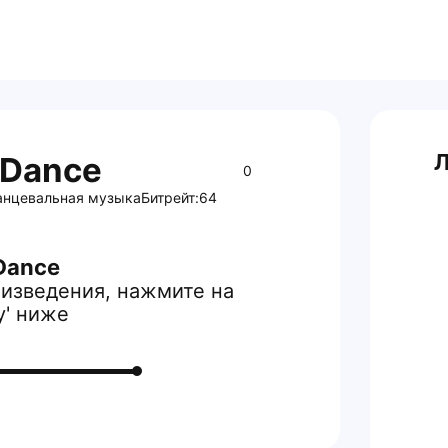
Л
 Dance
0
анцевальная музыка
Битрейт:
64
Dance
изведения, нажмите на
y' ниже