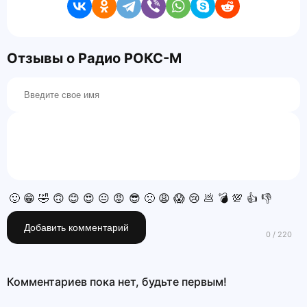
Отзывы о Радио РОКС-М
🙂
😁
🤣
🙃
😊
😍
😐
😡
😎
🙁
😩
😱
😢
💩
💣
💯
👍
👎
Добавить комментарий
Комментариев пока нет, будьте первым!