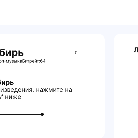
Л
бирь
0
оп-музыка
Битрейт:
64
бирь
изведения, нажмите на
y' ниже