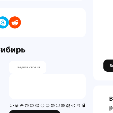
Сибирь
В
В
🙂
😁
🤣
🙃
😊
😍
😐
😡
😎
🙁
😩
😱
😢
💩
💣
💯
👍
👎
р