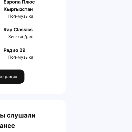
Европа Плюс
Кыргызстан
Поп-музыка
Rap Classics
Хип-хоп/рэп
Радио 29
Поп-музыка
се радио
ы слушали
анее