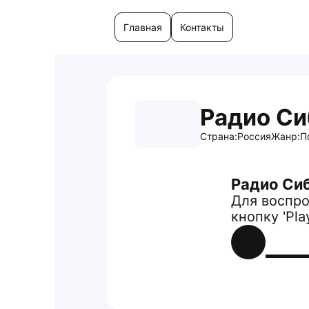
Главная
Контакты
Радио Си
Страна:
Россия
Жанр:
П
Радио Си
Для воспро
кнопку 'Pla