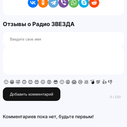
Отзывы о Радио ЗВЕЗДА
🙂
😁
🤣
🙃
😊
😍
😐
😡
😎
🙁
😩
😱
😢
💩
💣
💯
👍
👎
Добавить комментарий
Комментариев пока нет, будьте первым!