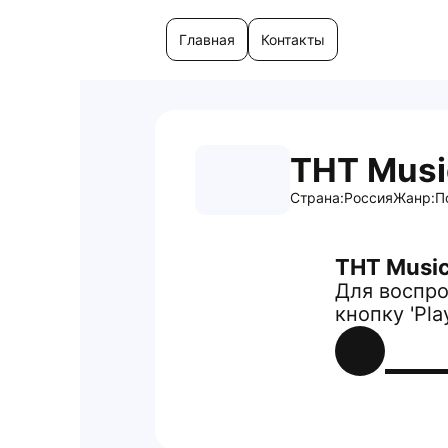
Главная
Контакты
ТНТ Musi
Страна:
Россия
Жанр:
П
ТНТ Music
Для воспро
кнопку 'Pla