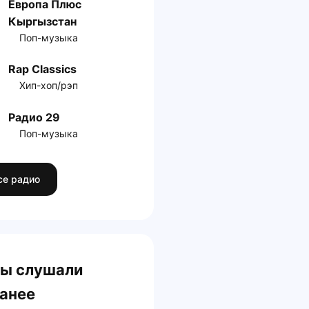
Европа Плюс
Кыргызстан
Поп-музыка
Rap Classics
Хип-хоп/рэп
Радио 29
Поп-музыка
се радио
ы слушали
анее