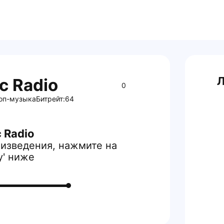
Л
c Radio
0
оп-музыка
Битрейт:
64
 Radio
изведения, нажмите на
y' ниже