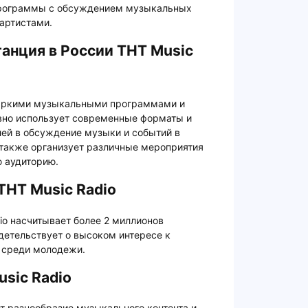
 программы с обсуждением музыкальных
артистами.
анция в России ТНТ Music
и яркими музыкальными программами и
вно использует современные форматы и
лей в обсуждение музыки и событий в
 также организует различные мероприятия
 аудиторию.
ТНТ Music Radio
io насчитывает более 2 миллионов
идетельствует о высоком интересе к
и среди молодежи.
sic Radio
т разнообразие музыкального контента и