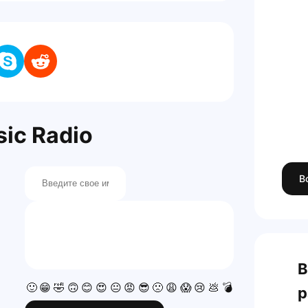
ic Radio
В
В
🙂
😁
🤣
🙃
😊
😍
😐
😡
😎
🙁
😩
😱
😢
💩
💣
💯
👍
👎
р