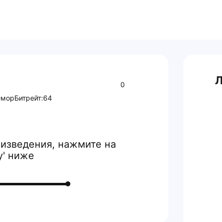
Л
0
мор
Битрейт:
64
изведения, нажмите на
y' ниже