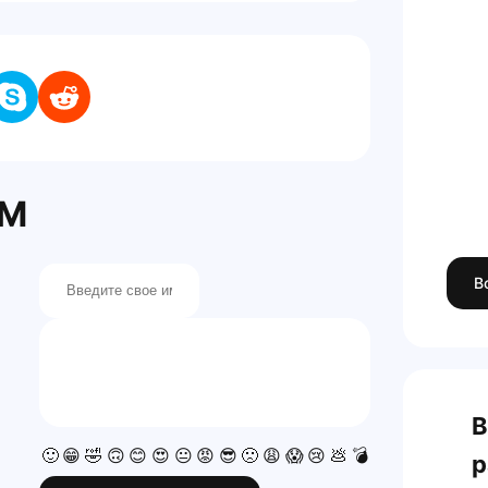
FM
В
В
🙂
😁
🤣
🙃
😊
😍
😐
😡
😎
🙁
😩
😱
😢
💩
💣
💯
👍
👎
р