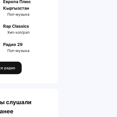
Европа Плюс
Кыргызстан
Поп-музыка
Rap Classics
Хип-хоп/рэп
Радио 29
Поп-музыка
се радио
ы слушали
анее